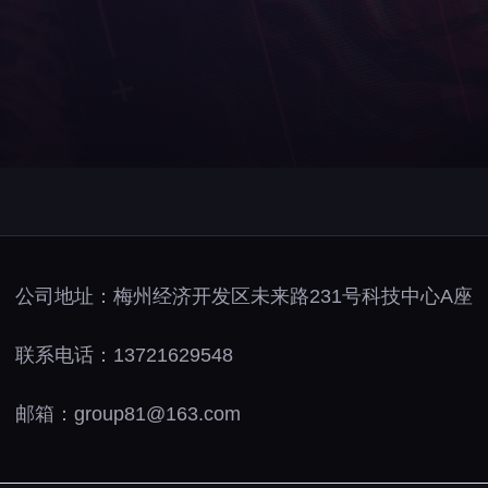
公司地址：梅州经济开发区未来路231号科技中心A座
联系电话：13721629548
邮箱：group81@163.com