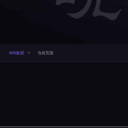
>
888集团
当前页面