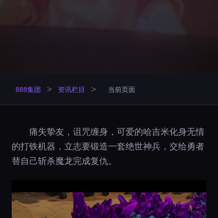
>
>
888集团
资讯栏目
当前页面
痛失挚友，诅咒缠身，可爱的哈吉米化身无情
的打铁机器，立志要锻造一套绝世神兵，交给勇者
替自己斩杀魔龙完成复仇。