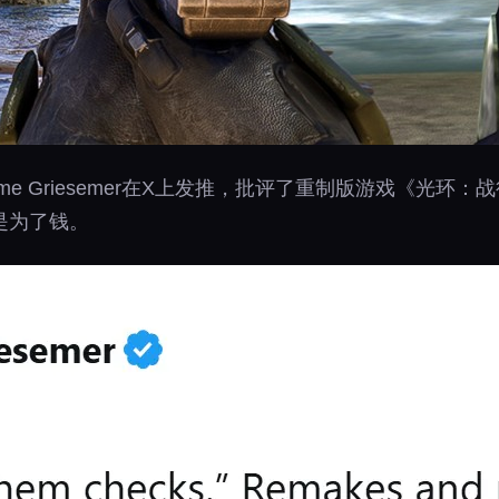
me Griesemer在X上发推，批评了重制版游戏《光
是为了钱。