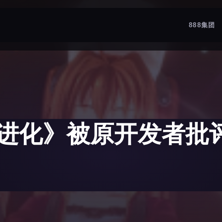
888集团
进化》被原开发者批评