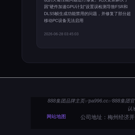
因"硬件加速GPU计划"设置误检测导致FSR和
DLSS帧生成功能禁用的问题，并修复了部分超
移动PC设备无法启用
2026-06-28 03:45:03
888集团品牌主页✅pa996.cc✅888
认
网站地图
公司地址：梅州经济开