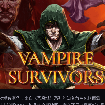
动堪称豪华，来自《恶魔城》系列的知名角色包括西蒙、里