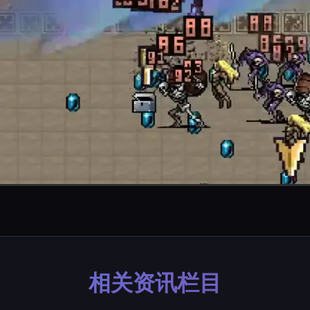
相关资讯栏目