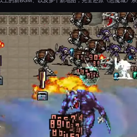
以上的新BGM、以及多个新地图，完全还原《恶魔城》