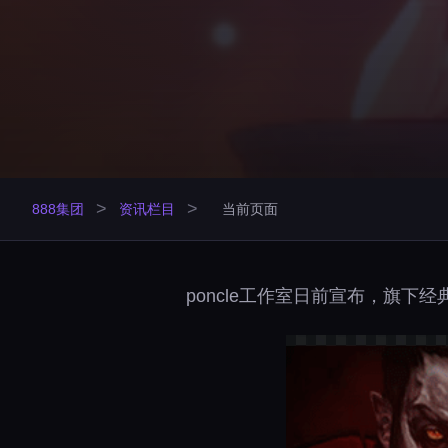
>
>
888集团
资讯栏目
当前页面
poncle工作室日前宣布，旗