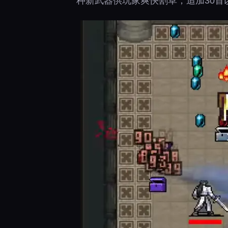
种新武器供玩家爽快割草，追加30首