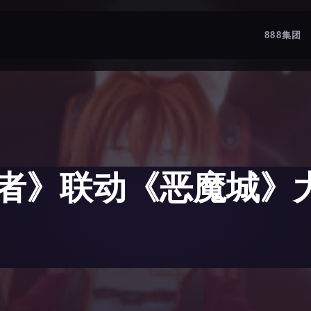
888集团
者》联动《恶魔城》