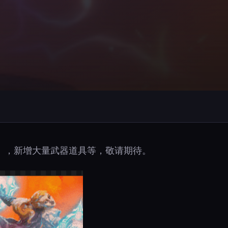
城》，新增大量武器道具等，敬请期待。