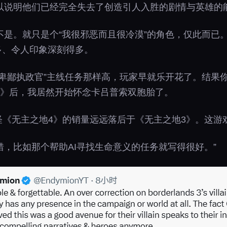
以说明他们已经完全失去了创造引人入胜的剧情与英雄的
就只是个“我很邪恶而且很冷漠”的角色，仅此而已。反倒是“卑鄙
多、令人印象深刻得多。
“卑鄙执政官”主线任务那样高，玩家早就乐开花了。结果
4》后，我居然开始怀念卡吕普索双胞胎了。
。难怪《无主之地4》的销量远远落后于《无主之地3》。这游
‍，比如那个帮助AI寻找生命意义的任务就写得很好。”