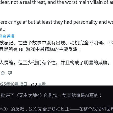
此机会批评了《无主之地4》的剧情，简直就像是AI写的：
地3》的反派，这次完全是矫枉过正——在整个战役和世界中