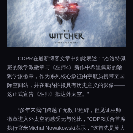
CDPR在最新博客文章中如此表述：“杰洛特佩
戴的狼学派徽章与《巫师4》新作中希里佩戴的猞
猁学派徽章，作为系列核心象征由宇航员携带至国
际空间站，并在舱内拍摄具有历史意义的影像——
这正式宣告《巫师》抵达外太空。”
“多年来我们跨越了无数里程碑，但见证巫师
徽章进入外太空的感受无与伦比，”CDPR联合首席
执行官米Michał Nowakowski表示，“这首先是莫大