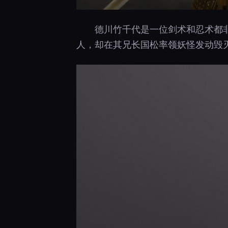
德川竹千代是一位剑术和忍术都
人，却在其兄长国松率领妖怪发动毁