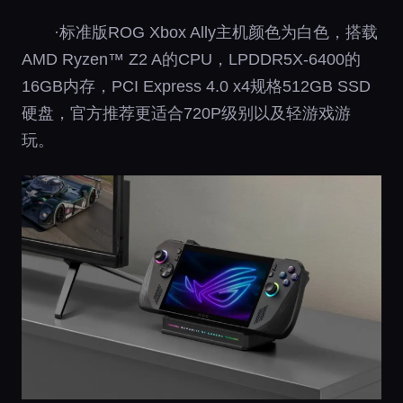
·标准版ROG Xbox Ally主机颜色为白色，搭载
AMD Ryzen™ Z2 A的CPU，LPDDR5X-6400的
16GB内存，PCI Express 4.0 x4规格512GB SSD
硬盘，官方推荐更适合720P级别以及轻游戏游
玩。