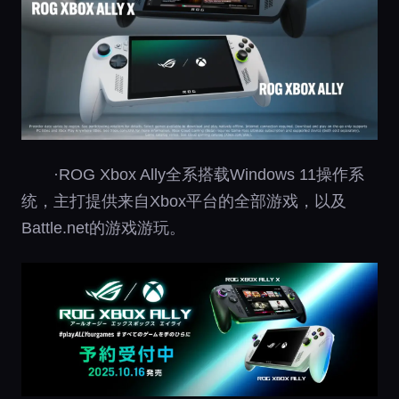
·ROG Xbox Ally全系搭载Windows 11操作系
统，主打提供来自Xbox平台的全部游戏，以及
Battle.net的游戏游玩。