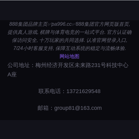
888集团品牌主页✅pa996.cc✅888集团官方网页版首页,
提供真人游戏, 棋牌与体育电竞的一站式平台. 官方认证确
保访问安全, 十万玩家的共同选择. 认准官网登录入口,
7/24小时客服支持, 保障互动系统的稳定与流畅体验.
网站地图
公司地址：梅州经济开发区未来路231号科技中心
A座
联系电话：13721629548
邮箱：group81@163.com