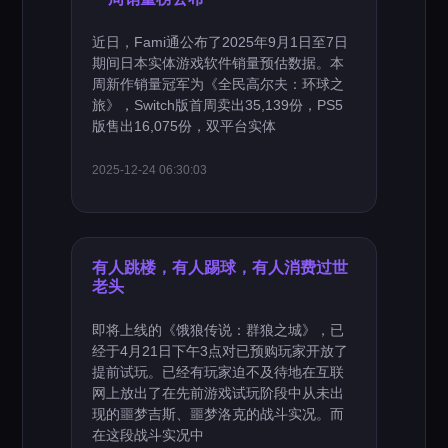
近日，Fami通公布了2025年9月1日至7日
期间日本实体游戏软件销量预估数据。本
周新作销量冠军为《全民高尔夫：环球之
旅》，Switch版首周卖出35,139份，PS5
版售出16,075份，双平台实体
2025-12-24 06:30:03
有人跳楼，有人踢球，有人消费过世
老头
即将上线的《饿狼传说：群狼之城》，已
经于4月21日下午3点对已预购玩家开放了
提前试玩。已经有玩家迫不及待地在互联
网上放出了在先前游戏试玩阶段中从未出
现的噩梦吉斯、噩梦洛克的战斗实况。而
在这段战斗实况中