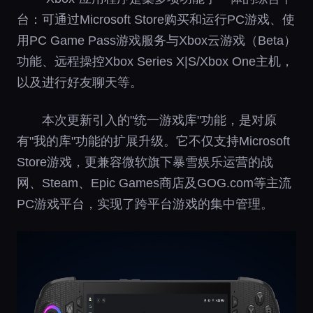
台：可通过Microsoft Store购买和运行PC游戏、使
用PC Game Pass游戏服务与Xbox云游戏（Beta）
功能、远程操控Xbox Series X|S/Xbox One主机，
以及进行好友聊天等。
本次更新引入的"统一游戏库"功能，是对原
有"我的库"功能的扩展升级。它不仅支持Microsoft
Store游戏，更兼容微软旗下暴雪娱乐运营的战
网、Steam、Epic Games商店及GOG.com等主流
PC游戏平台，实现了跨平台游戏的集中管理。