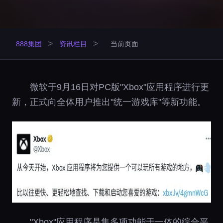
>
>
888集团
资讯栏目
当前页面
微软于9月16日对PC版"Xbox"应用程序进行更
新，正式向全体用户推出"统一游戏库"等新功能。
"Xbox"应用程序是集多项功能于一体的综合平