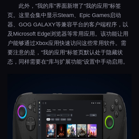
此外，"我的库"界面新增了"我的应用"标签
页。这里会集中显示Steam、Epic Games启动
器、GOG GALAXY等兼容平台的客户端程序，以
及Microsoft Edge浏览器等常用应用。该功能让用
户能够通过Xbox应用快速访问这些常用软件。需
要注意的是，"我的应用"标签页默认处于隐藏状
态，同样需要在"库与扩展功能"设置中手动启用。