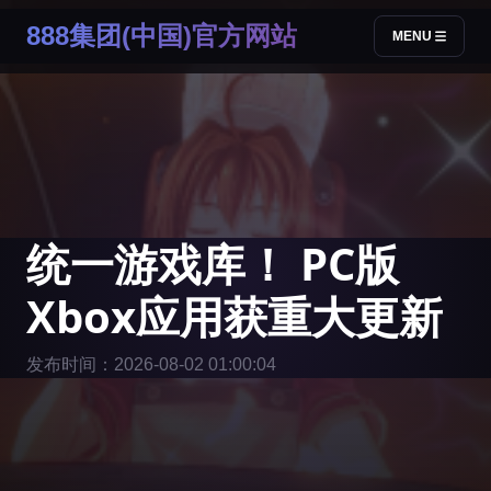
888集团(中国)官方网站
MENU
统一游戏库！ PC版
Xbox应用获重大更新
发布时间：2026-08-02 01:00:04