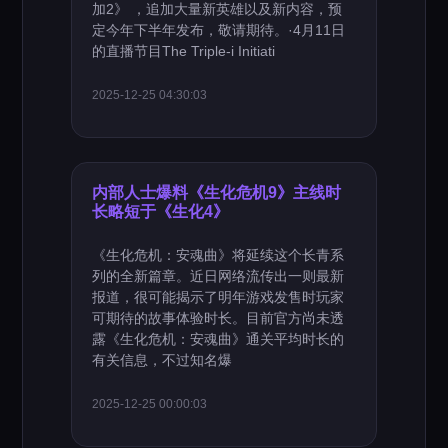
加2》 ，追加大量新英雄以及新内容，预
定今年下半年发布，敬请期待。·4月11日
的直播节目The Triple-i Initiati
2025-12-25 04:30:03
内部人士爆料《生化危机9》主线时
长略短于《生化4》
《生化危机：安魂曲》将延续这个长青系
列的全新篇章。近日网络流传出一则最新
报道，很可能揭示了明年游戏发售时玩家
可期待的故事体验时长。目前官方尚未透
露《生化危机：安魂曲》通关平均时长的
有关信息，不过知名爆
2025-12-25 00:00:03