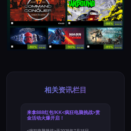
相关资讯栏目
来拿888红包!KK<疯狂电脑挑战>赏
金活动火爆开启！
<疯狂电脑挑战>于2025年7月15日