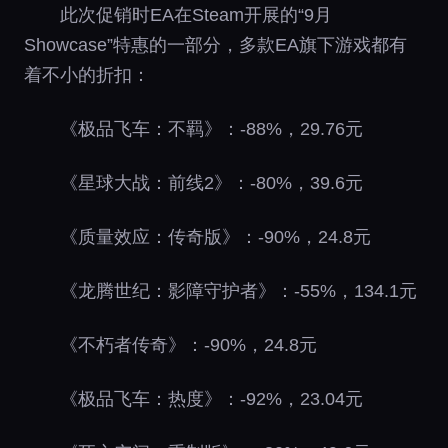
此次促销时EA在Steam开展的“9月
Showcase”特惠的一部分，多款EA旗下游戏都有
着不小的折扣：
《极品飞车：不羁》：-88%，29.76元
《星球大战：前线2》：-80%，39.6元
《质量效应：传奇版》：-90%，24.8元
《龙腾世纪：影障守护者》：-55%，134.1元
《不朽者传奇》：-90%，24.8元
《极品飞车：热度》：-92%，23.04元