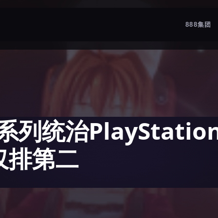
888集团
列统治PlayStati
仅排第二