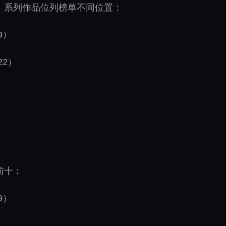
》系列作品位列榜单不同位置：
9）
22）
》
前十：
9）