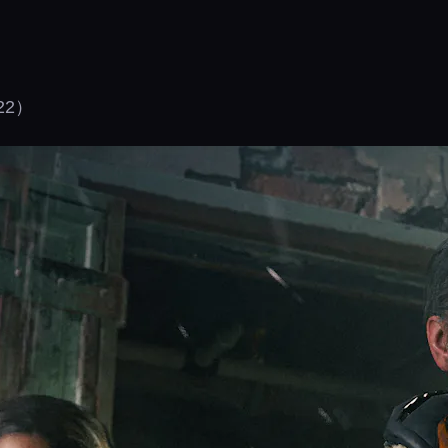
》
22）