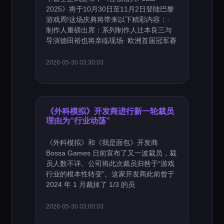
2025》将于10月30日至11月2日登陆巴黎
游戏周!这场庆典将带来以下精彩内容：·
制作人重磅出席：系列制作人辻本良三与
导演德田裕也将亲临现场· 欧洲首届冠军赛
2026-05-30 03:30:03
《外科模拟》开发商进行新一轮裁员
理由为“行业动荡”
《外科模拟》和《我是面包》开发商
Bossa Games 日前宣布了又一波裁员，裁
员人数不详。公司将此次裁员归咎于“游戏
行业的根本性转变”。这家开发商此前曾于
2024 年 1 月裁掉了 1/3 的员
2026-05-30 03:00:03