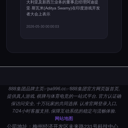
大利亚及新西兰业务的董事总经理阿迪提
亚·斯瓦米(Aditya Swamy)在印度游戏开发
者大会上表示
2026-05-30 00:00:03
888集团品牌主页✅pa996.cc✅888集团官方网页版首页,
提供真人游戏, 棋牌与体育电竞的一站式平台. 官方认证确
保访问安全, 十万玩家的共同选择. 认准官网登录入口,
7/24小时客服支持, 保障互动系统的稳定与流畅体验.
网站地图
公司地址：梅州经济开发区未来路231号科技中心