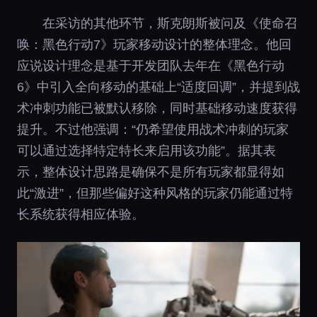
在采访的其他环节，斯克朗斯被问及《使命召
唤：黑色行动7》玩家移动设计的整体理念。他回
应说设计理念是基于开发团队去年在《黑色行动
6》中引入全向移动的基础上“适度回调”，并提到战
术冲刺功能已被默认移除，同时基础移动速度获得
提升。不过他强调：“仍希望使用战术冲刺的玩家
可以通过选择特定特长来启用该功能”。据其表
示，整体设计思路是确保不是所有玩家都显得如
此“激进”，但那些偏好这种风格的玩家仍能通过特
长系统获得相应体验。