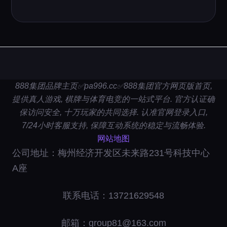
888集团品牌主页✅pa996.cc✅888集团官方网页版首页,
提供真人游戏, 棋牌与体育电竞的一站式平台. 官方认证确
保访问安全, 十万玩家的共同选择. 认准官网登录入口,
7/24小时客服支持, 保障互动系统的稳定与流畅体验.
网站地图
公司地址：梅州经济开发区未来路231号科技中心
A座
联系电话：13721629548
邮箱：group81@163.com