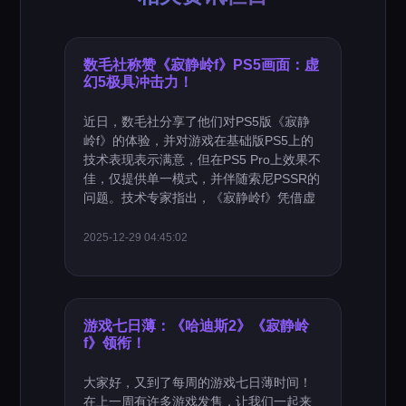
数毛社称赞《寂静岭f》PS5画面：虚
幻5极具冲击力！
近日，数毛社分享了他们对PS5版《寂静
岭f》的体验，并对游戏在基础版PS5上的
技术表现表示满意，但在PS5 Pro上效果不
佳，仅提供单一模式，并伴随索尼PSSR的
问题。技术专家指出，《寂静岭f》凭借虚
2025-12-29 04:45:02
游戏七日薄：《哈迪斯2》《寂静岭
f》领衔！
大家好，又到了每周的游戏七日薄时间！
在上一周有许多游戏发售，让我们一起来