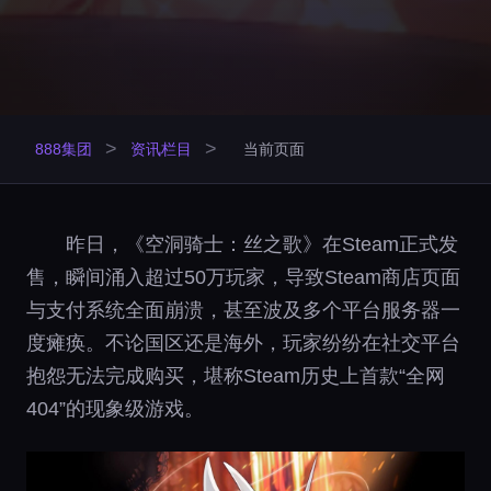
>
>
888集团
资讯栏目
当前页面
昨日，《空洞骑士：丝之歌》在Steam正式发
售，瞬间涌入超过50万玩家，导致Steam商店页面
与支付系统全面崩溃，甚至波及多个平台服务器一
度瘫痪。不论国区还是海外，玩家纷纷在社交平台
抱怨无法完成购买，堪称Steam历史上首款“全网
404”的现象级游戏。