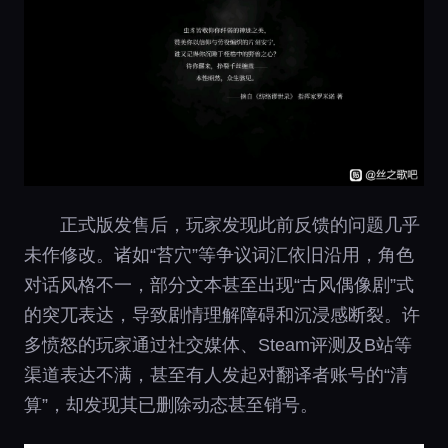
正式版发售后，玩家发现此前反馈的问题几乎
未作修改。诸如“苔穴”等争议词汇依旧沿用，角色
对话风格不一，部分文本甚至出现“古风偶像剧”式
的突兀表达，导致剧情理解障碍和沉浸感断裂。许
多愤怒的玩家通过社交媒体、Steam评测及B站等
渠道表达不满，甚至有人发起对翻译者账号的“清
算”，却发现其已删除动态甚至销号。