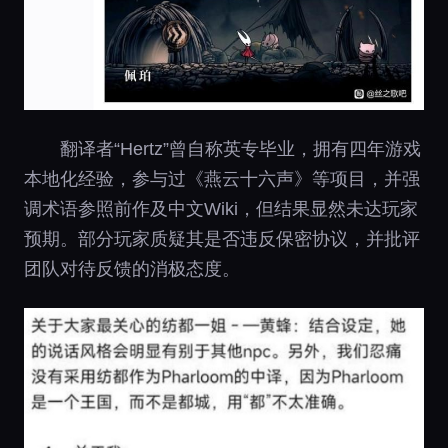
翻译者“Hertz”曾自称英专毕业，拥有四年游戏
本地化经验，参与过《燕云十六声》等项目，并强
调术语参照前作及中文Wiki，但结果显然未达玩家
预期。部分玩家质疑其是否违反保密协议，并批评
团队对待反馈的消极态度。