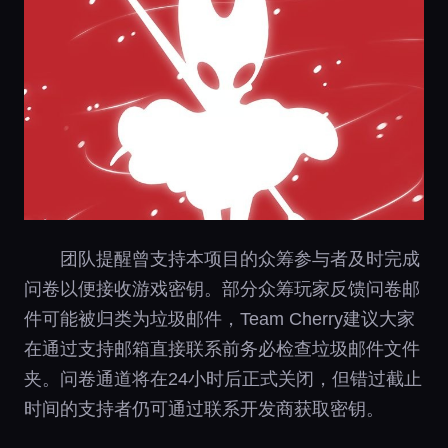
团队提醒曾支持本项目的众筹参与者及时完成
问卷以便接收游戏密钥。部分众筹玩家反馈问卷邮
件可能被归类为垃圾邮件，Team Cherry建议大家
在通过支持邮箱直接联系前务必检查垃圾邮件文件
夹。问卷通道将在24小时后正式关闭，但错过截止
时间的支持者仍可通过联系开发商获取密钥。