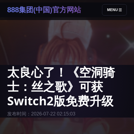
888集团(中国)官方网站
MENU
太良心了！《空洞骑
士：丝之歌》可获
Switch2版免费升级
发布时间：2026-07-22 02:15:03