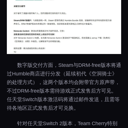
数字版交付方面，Steam与DRM-free版本将通
过Humble商店进行分发（延续初代《空洞骑士》
的处理方式），这两个版本均会附带官方原声带，
不过DRM-free版本需待游戏正式发售后方可见。
任天堂Switch版本激活码将通过邮件发送，且需等
待各地区正式发售后才可兑换。
针对任天堂Switch 2版本，Team Cherry特别