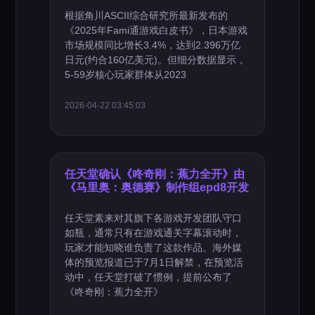
根据角川ASCII综合研究所最新发布的
《2025年Fami通游戏白皮书》，日本游戏
市场规模同比增长3.4%，达到2.396万亿
日元(约合160亿美元)。但细分数据显示，
5-59岁核心玩家群体从2023
2026-04-22 03:45:03
任天堂确认《咚奇刚：蕉力全开》由
《马里奥：奥德赛》制作组epd8开发
任天堂素来对其旗下各游戏开发团队守口
如瓶，通常只有在游戏通关字幕滚动时，
玩家才能知晓谁负责了这款作品。海外媒
体的预览报道已于7月1日解禁，在预览活
动中，任天堂打破了惯例，提前公布了
《咚奇刚：蕉力全开》