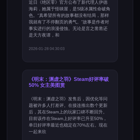
近日《绝区零》官方公布了新代理人伊德
海莉，她属于怪啖屋，是S级冰属性命破角
色。“真希望所有的故事都没有结局，那样
我就有了不停翻页的勇气。”故事是作者对
事实进行的浪漫侵蚀。无论是言之凿凿还
是天方夜谭，和
2026-01-28 04:30:03
《明末：渊虚之羽》Steam好评率破
50% 女主美图赏
《明末：渊虚之羽》发售后，因优化等问
题被许多人打差评。在接连推出数个更新
后，其在Steam上的玩家口碑不断回升。
目前该作在Steam上好评率已升至50%，
单日好评率最近也稳定在70%左右。现在
一起来欣