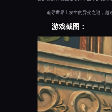
追寻世界上发生的异变之谜，越
游戏截图：