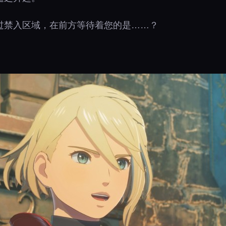
过禁入区域，在前方等待着您的是……？