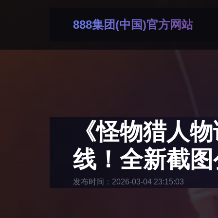
888集团(中国)官方网站
《怪物猎人物
线！全新截图
发布时间：2026-03-04 23:15:03