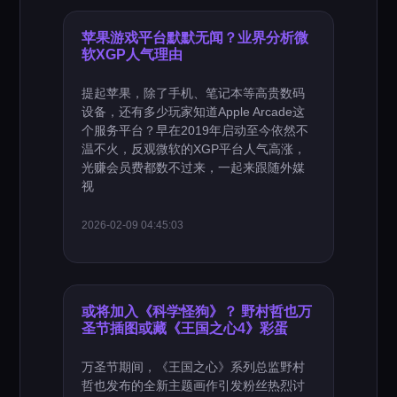
苹果游戏平台默默无闻？业界分析微
软XGP人气理由
提起苹果，除了手机、笔记本等高贵数码
设备，还有多少玩家知道Apple Arcade这
个服务平台？早在2019年启动至今依然不
温不火，反观微软的XGP平台人气高涨，
光赚会员费都数不过来，一起来跟随外媒
视
2026-02-09 04:45:03
或将加入《科学怪狗》？ 野村哲也万
圣节插图或藏《王国之心4》彩蛋
万圣节期间，《王国之心》系列总监野村
哲也发布的全新主题画作引发粉丝热烈讨