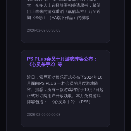
大，众多人士选择签署相关请愿书，希望
阻止未来的游戏重蹈《飙酷车神》乃至近
期《圣歌》（EA旗下作品）的覆辙——
2026-02-09 00:30:03
PS PLus会员十月游戏阵容公布：
《心灵杀手2》等
近日，索尼互动娱乐正式公布了2024年10
月面向PS PLUS 一档会员的月度游戏阵
容。据悉，所有三款游戏均将于10月7日起
正式对订阅用户开放领取。本月免费游戏
阵容包括：· 《心灵杀手2》（PS5）·
2026-02-09 00:00:03