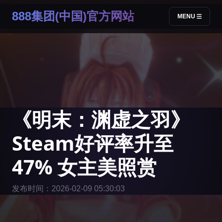
888集团(中国)官方网站
MENU
《明末：渊虚之羽》
Steam好评率升至
47% 女主美照赏
发布时间：2026-02-09 05:30:03