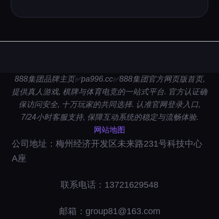
888集团品牌主页✅pa996.cc✅888集团官方网页版首页,
提供真人游戏, 棋牌与体育电竞的一站式平台. 官方认证确
保访问安全, 十万玩家的共同选择. 认准官网登录入口,
7/24小时客服支持, 保障互动系统的稳定与流畅体验.
网站地图
公司地址：梅州经济开发区未来路231号科技中心
A座
联系电话：13721629548
邮箱：group81@163.com