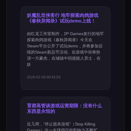
妖魔乱世侠客行 地牢探索肉鸽游戏
《春秋异闻录》试玩demo上线！
由红龙工作室制作，2P Games发行的地牢
探索肉鸽游戏《春秋异闻录》今天在
Steam平台公开了试玩demo，并将参加后
续的Steam新品节活动。在游戏中你将扮
演一方豪杰，在城镇中招揽能人异士，在
妖
2026-02-09 00:45:03
育碧高管谈游戏运营期限：没有什么
东西是永恒的
近几周，“停止扼杀游戏”（Stop Killing
Games）这一全球倡议的影响力不断扩