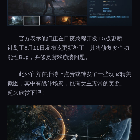
官方表示他们正在日夜兼程开发1.5版更新，
计划于8月11日发布该更新补丁。其将修复多个功
能性Bug，并修复游戏崩溃问题。
此外官方在推特上点赞或转发了一些玩家精美
截图，其中有战斗场景，也有女主无常的美照。一
起来欣赏下吧！