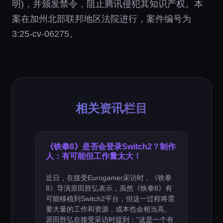
明)，并颁发禁令，阻止腾讯侵犯其知识产权。本
案在加州北部联邦地区法院进行，案件编号为
3:25-cv-06275。
相关资讯栏目
《铁拳8》是否会登录Switch2？制作
人：有可能但工作量太大！
近日，在接受Eurogamer采访时，《铁拳
8》导演原田胜弘表示，虽然《铁拳8》有
可能移植到Switch2平台，但这一过程将需
要大量的工作和资源，成本也会相当高。
原田胜弘在接受采访时提到：“这是一个有