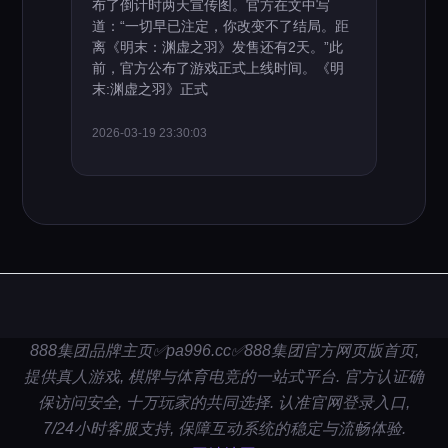
布了倒计时两天宣传图。官方在文中写
道：“一切早已注定，你改变不了结局。距
离《明末：渊虚之羽》发售还有2天。”此
前，官方公布了游戏正式上线时间。《明
末:渊虚之羽》正式
2026-03-19 23:30:03
888集团品牌主页✅pa996.cc✅888集团官方网页版首页,
提供真人游戏, 棋牌与体育电竞的一站式平台. 官方认证确
保访问安全, 十万玩家的共同选择. 认准官网登录入口,
7/24小时客服支持, 保障互动系统的稳定与流畅体验.