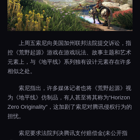
上周五索尼向美国加州联邦法院提交诉讼，指
控《荒野起源》游戏在游戏玩法、故事主题和艺术
元素上，与《地平线》系列独有设计元素存在许多
相似之处。
索尼指出，许多媒体记者也将《荒野起源》视
为《地平线》仿制品，有人甚至将其称为“Horizon
Zero Originality”，这加剧了索尼对腾讯侵权行为的
担忧。
索尼要求法院判决腾讯支付赔偿金(未公开指