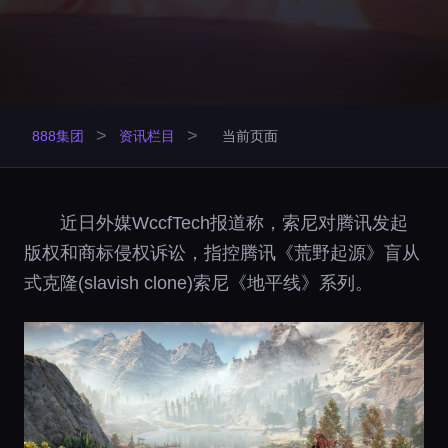
>
>
888集团
资讯栏目
当前页面
近日外媒WccfTech报道称，索尼对腾讯发起
版权和商标侵权诉讼，指控腾讯《荒野起源》盲从
式克隆(slavish clone)索尼《地平线》系列。