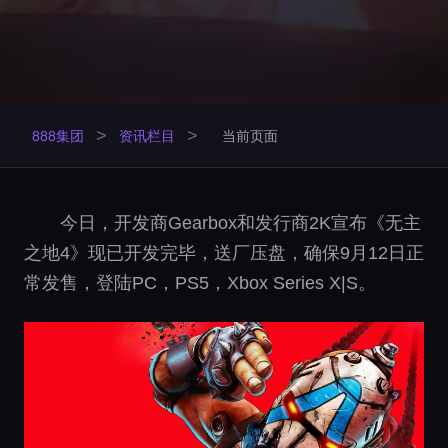
>
>
888集团
资讯栏目
当前页面
今日，开发商Gearbox和发行商2K宣布《无主
之地4》现已开发完毕，送厂压盘，确保9月12日正
常发售，登陆PC，PS5，Xbox Series X|S。