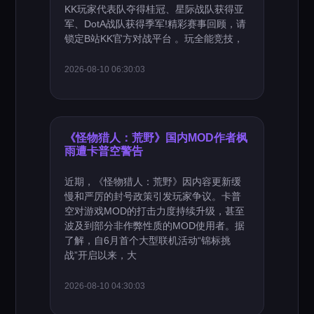
KK玩家代表队夺得桂冠、星际战队获得亚
军、DotA战队获得季军!精彩赛事回顾，请
锁定B站KK官方对战平台 。玩全能竞技，
2026-08-10 06:30:03
《怪物猎人：荒野》国内MOD作者枫
雨遭卡普空警告
近期，《怪物猎人：荒野》因内容更新缓
慢和严厉的封号政策引发玩家争议。卡普
空对游戏MOD的打击力度持续升级，甚至
波及到部分非作弊性质的MOD使用者。据
了解，自6月首个大型联机活动“锦标挑
战”开启以来，大
2026-08-10 04:30:03