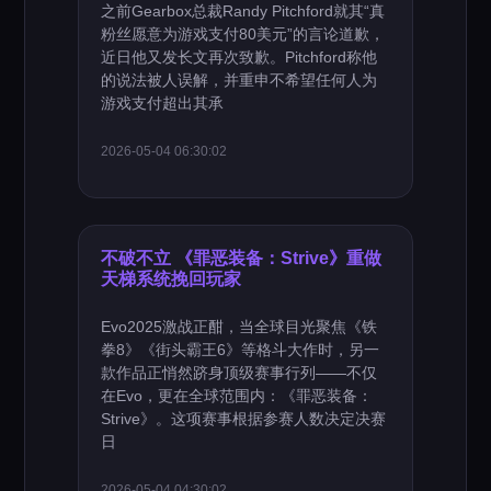
之前Gearbox总裁Randy Pitchford就其“真
粉丝愿意为游戏支付80美元”的言论道歉，
近日他又发长文再次致歉。Pitchford称他
的说法被人误解，并重申不希望任何人为
游戏支付超出其承
2026-05-04 06:30:02
不破不立 《罪恶装备：Strive》重做
天梯系统挽回玩家
Evo2025激战正酣，当全球目光聚焦《铁
拳8》《街头霸王6》等格斗大作时，另一
款作品正悄然跻身顶级赛事行列——不仅
在Evo，更在全球范围内：《罪恶装备：
Strive》。这项赛事根据参赛人数决定决赛
日
2026-05-04 04:30:02