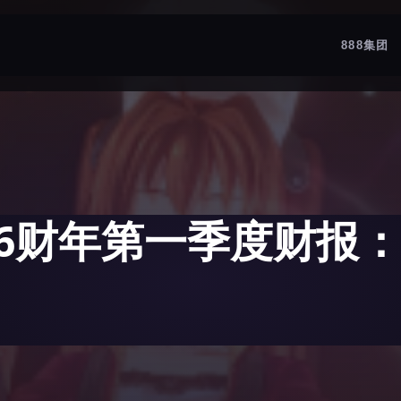
888集团
-26财年第一季度财报