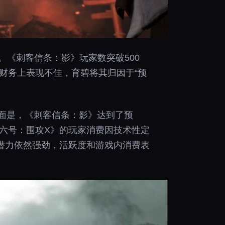
9%。《刺客信条：影》玩家数突破500
在财务上表现不佳，育碧将其归因于“预
极的一面是，《刺客信条：影》达到了预
虹六号：围攻X》的玩家消费因技术性定
潜力依然强劲，活跃度和游戏内消费表