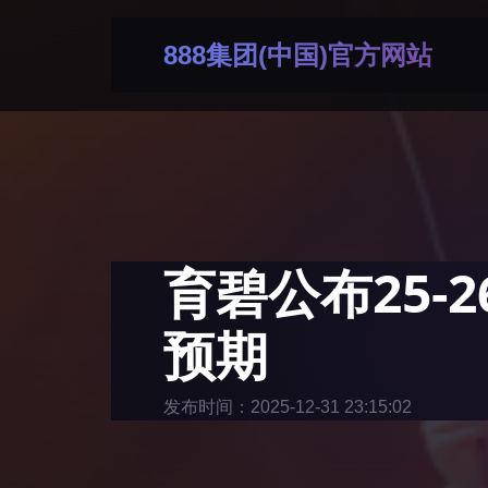
888集团(中国)官方网站
育碧公布25
预期
发布时间：2025-12-31 23:15:02