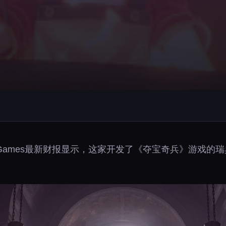
neGames最新财报显示，这家开发了《夺宝奇兵》游戏的瑞