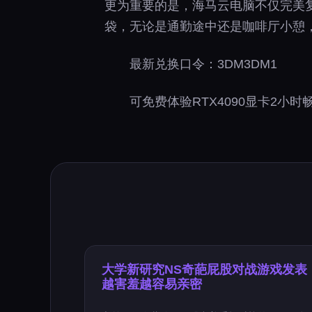
更为重要的是，海马云电脑不仅完美
袋，无论是通勤途中还是咖啡厅小憩
最新兑换口令：3DM3DM1
可免费体验RTX4090显卡2小时
大学新研究NS奇葩屁股对战游戏发表
越害羞越容易亲密