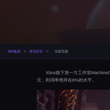
>
>
888集团
资讯栏目
当前页面
Xbox旗下第一方工作室Machi
元，利润率维持在6%的水平。