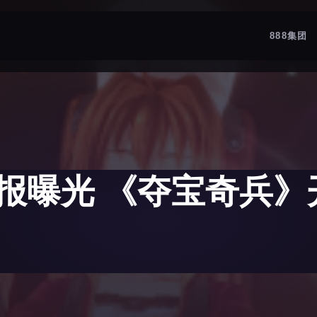
888集团
报曝光 《夺宝奇兵》