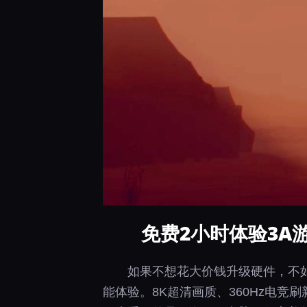
免费2小时体验3A
如果不想花大价钱升级硬件，不如
能体验。8K超清画质、360Hz电