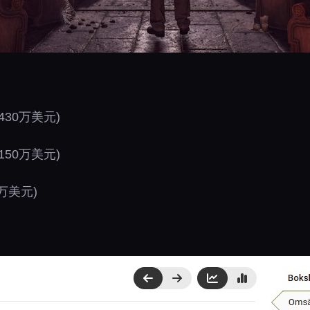
430万美元)
150万美元)
万美元)