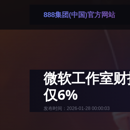
888集团(中国)官方网站
微软工作室财
仅6%
发布时间：2026-01-28 00:00:03