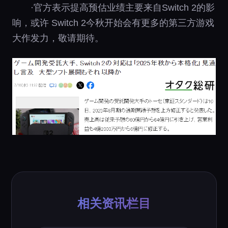
·官方表示提高预估业绩主要来自Switch 2的影
响，或许 Switch 2今秋开始会有更多的第三方游戏
大作发力，敬请期待。
相关资讯栏目