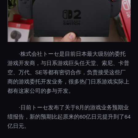
·株式会社トーセ是目前日本最大级别的委托
游戏开发商，与日系游戏巨头任天堂、索尼、卡普
空、万代、SE等都有密切合作，负责接受这些厂
商的游戏委托开发业务，很多热门日系
游戏实际上
都有这家公司的参与开发。
·日前トーセ发布了关于8月的游戏业务预期业
绩报告，新的预期比起原来的60亿日元提升到了64
亿日元。