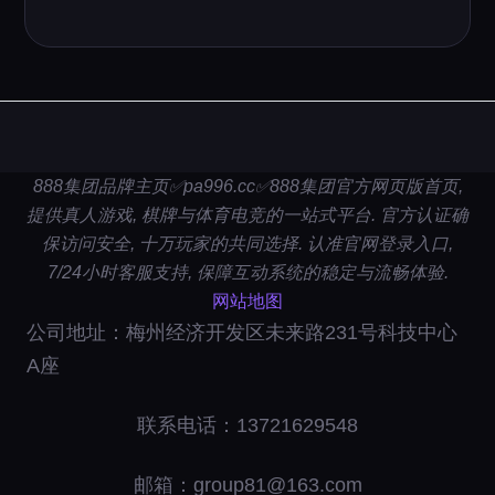
888集团品牌主页✅pa996.cc✅888集团官方网页版首页,
提供真人游戏, 棋牌与体育电竞的一站式平台. 官方认证确
保访问安全, 十万玩家的共同选择. 认准官网登录入口,
7/24小时客服支持, 保障互动系统的稳定与流畅体验.
网站地图
公司地址：梅州经济开发区未来路231号科技中心
A座
联系电话：13721629548
邮箱：group81@163.com