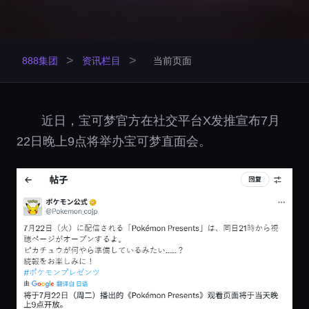
>
>
888集团
资讯栏目
当前页面
近日，宝可梦官方在社交平台X发推宣布7月
22日晚上9点将举办宝可梦直面会。