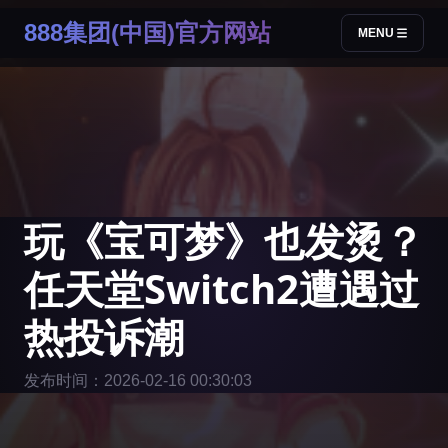
888集团(中国)官方网站
MENU
玩《宝可梦》也发烫？
任天堂Switch2遭遇过
热投诉潮
发布时间：2026-02-16 00:30:03