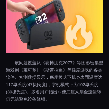
该问题覆盖从《赛博朋克2077》等图形密集型
游戏到《宝可梦》《斯普拉遁》等轻度游戏的各类
软件。实测数据显示，底座模式下机身表面温度达
117华氏度(47摄氏度)，掌机模式下为102华氏度
(39摄氏度)。多名用户指出即便底座风扇全速运转
仍无法避免设备降频。