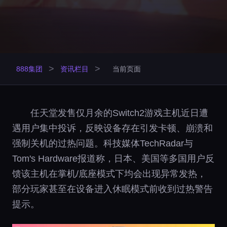
>
>
888集团
资讯栏目
当前页面
任天堂发售仅月余的Switch2游戏主机近日遭
遇用户集中投诉，反映设备存在引发卡顿、崩溃和
强制关机的过热问题。科技媒体TechRadar与
Tom's Hardware报道称，日本、美国等多国用户反
馈该主机在掌机/底座模式下均会出现异常发热，
部分玩家甚至在设备进入休眠模式前收到过热警告
提示。