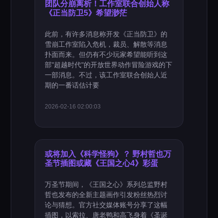
团队分崩离析！工作室联合创始人称
《正当防卫5》希望渺茫
此前，有许多消息称开发《正当防卫》的
雪崩工作室陷入危机，裁员、解散等消息
扑面而来。但仍有不少玩家希望能听到这
部"超越时代"的开放世界动作冒险游戏的下
一部消息。不过，该工作室联合创始人近
期的一番话估计要
2026-02-16 02:00:03
或将加入《科学怪狗》？ 野村哲也万
圣节插图或藏《王国之心4》彩蛋
万圣节期间，《王国之心》系列总监野村
哲也发布的全新主题画作引发粉丝热烈讨
论与猜想。官方社交媒体账号分享了这幅
插图，以索拉、唐老鸭和高飞身着《圣诞