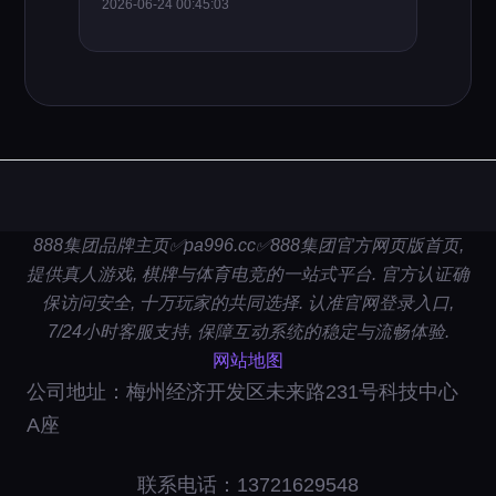
2026-06-24 00:45:03
888集团品牌主页✅pa996.cc✅888集团官方网页版首页,
提供真人游戏, 棋牌与体育电竞的一站式平台. 官方认证确
保访问安全, 十万玩家的共同选择. 认准官网登录入口,
7/24小时客服支持, 保障互动系统的稳定与流畅体验.
网站地图
公司地址：梅州经济开发区未来路231号科技中心
A座
联系电话：13721629548