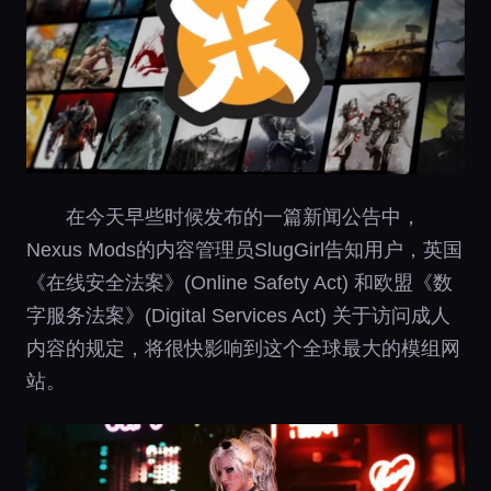
在今天早些时候发布的一篇新闻公告中，
Nexus Mods的内容管理员SlugGirl告知用户，英国
《在线安全法案》(Online Safety Act) 和欧盟《数
字服务法案》(Digital Services Act) 关于访问成人
内容的规定，将很快影响到这个全球最大的模组网
站。