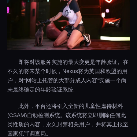
即将对该服务实施的最大变更是年龄验证。在
不久的将来某个时候，Nexus将为英国和欧盟的用
户，对“网站上托管的大部分成人内容”实施一个尚
未最终确定的年龄验证系统。
此外，平台还将引入全新的儿童性虐待材料
(CSAM)自动检测系统。该系统将立即删除任何此
类性质的内容，永久封禁相关用户，并将其上报至
国家犯罪调查局。