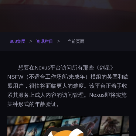
>
>
888集团
资讯栏目
当前页面
想要在Nexus平台访问所有那些《剑星》
NSFW（不适合工作场所/未成年）模组的英国和欧
盟用户，很快将面临更大的难度。该平台正着手收
紧其服务上成人内容的访问管理。Nexus即将实施
某种形式的年龄验证。