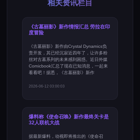
相关资讯栏目
《古墓丽影》新作情报汇总 劳拉在印
度冒险
《古墓丽影》新作由Crystal Dynamics负
责开发，其已经沉寂近四年了，让许多粉
丝对古墓系列的未来感到困惑。近日外媒
Comicbook汇总了现在已知消息，一起来
看看吧！据悉，《古墓丽影》新作
2026-06-12 03:00:03
爆料称《使命召唤》新作最终关卡是
32人联机大战
据最新爆料，动视即将推出的《使命召