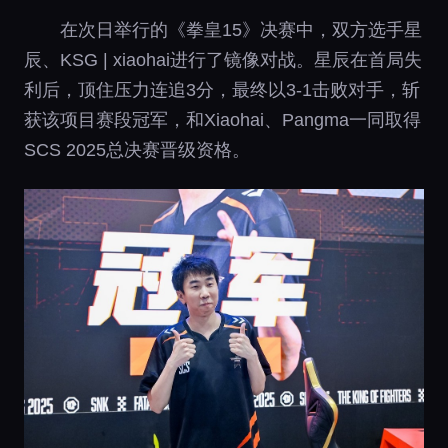
在次日举行的《拳皇15》决赛中，双方选手星
辰、KSG | xiaohai进行了镜像对战。星辰在首局失
利后，顶住压力连追3分，最终以3-1击败对手，斩
获该项目赛段冠军，和Xiaohai、Pangma一同取得
SCS 2025总决赛晋级资格。