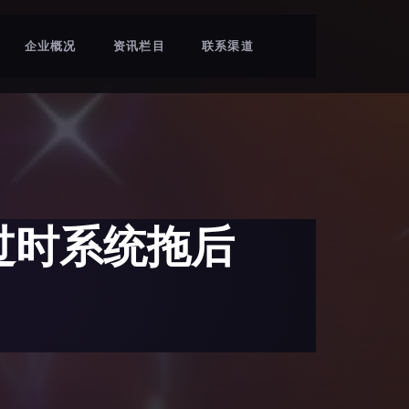
企业概况
资讯栏目
联系渠道
斥过时系统拖后