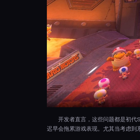
开发者直言，这些问题都是初代S
迟早会拖累游戏表现。尤其当考虑到