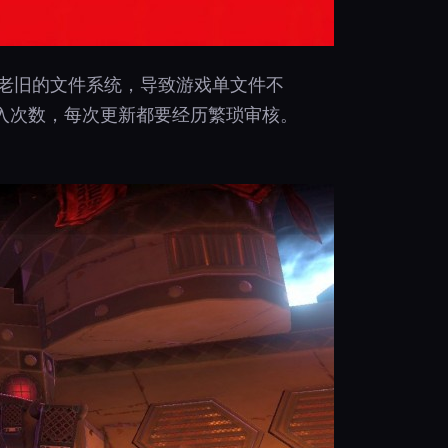
仍在使用老旧的文件系统，导致游戏单文件不
入次数，每次更新都要经历繁琐审核。