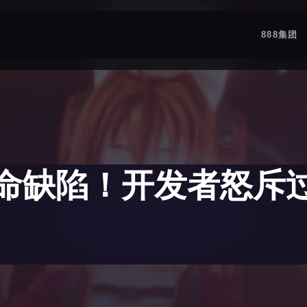
888集团
曝致命缺陷！开发者怒