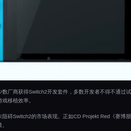
数厂商获得Switch2开发套件，多数开发者不得不通
游戏移植效率。
Switch2的市场表现。正如CD Projekt Red《赛
量。