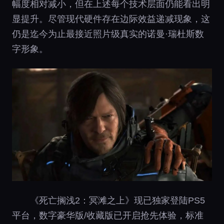
幅度相对减小，但在上述每个技术层面仍能看出明
显提升。尽管现代硬件存在边际效益递减现象，这
仍是迄今为止最接近照片级真实的诺曼·瑞杜斯数
字形象。
《死亡搁浅2：冥滩之上》现已独家登陆PS5
平台，数字豪华版/收藏版已开启抢先体验，标准