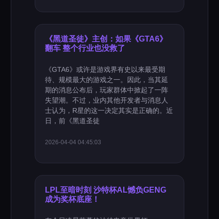
《黑道圣徒》主创：如果《GTA6》
翻车 整个行业也没救了
《GTA6》或许是游戏界有史以来最受期
待、规模最大的游戏之一。因此，当其延
期的消息公布后，玩家群体中掀起了一阵
失望潮。不过，业内其他开发者与消息人
士认为，R星的这一决定其实是正确的。近
日，前《黑道圣徒
2026-04-04 04:45:03
LPL至暗时刻 沙特杯AL憾负GENG
成为奖杯底座！