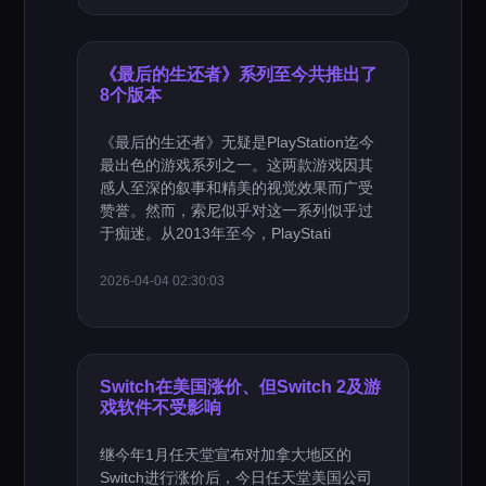
《最后的生还者》系列至今共推出了
8个版本
《最后的生还者》无疑是PlayStation迄今
最出色的游戏系列之一。这两款游戏因其
感人至深的叙事和精美的视觉效果而广受
赞誉。然而，索尼似乎对这一系列似乎过
于痴迷。从2013年至今，PlayStati
2026-04-04 02:30:03
Switch在美国涨价、但Switch 2及游
戏软件不受影响
继今年1月任天堂宣布对加拿大地区的
Switch进行涨价后，今日任天堂美国公司