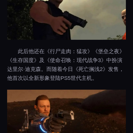
此后他还在《行尸走肉：猛攻》《堡垒之夜》
《生存国度》及《使命召唤：现代战争3》中扮演
达里尔·迪克森。而随着今日《死亡搁浅2》发售，
他首次以全新形象登陆PS5世代主机。