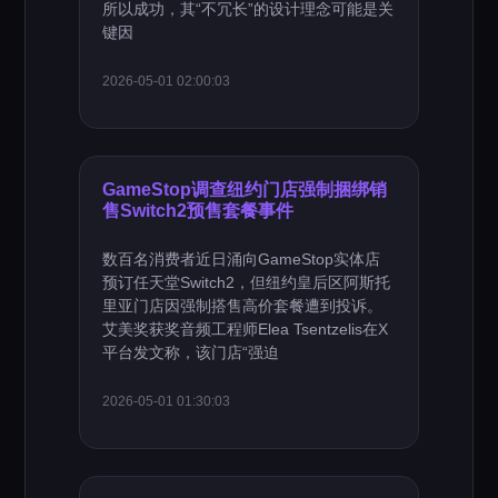
所以成功，其“不冗长”的设计理念可能是关
键因
2026-05-01 02:00:03
GameStop调查纽约门店强制捆绑销
售Switch2预售套餐事件
数百名消费者近日涌向GameStop实体店
预订任天堂Switch2，但纽约皇后区阿斯托
里亚门店因强制搭售高价套餐遭到投诉。
艾美奖获奖音频工程师Elea Tsentzelis在X
平台发文称，该门店“强迫
2026-05-01 01:30:03