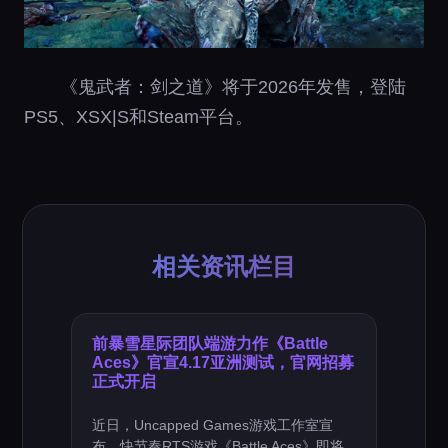
《鬼武者：剑之道》将于2026年发售，登陆
PS5、XSX|S和Steam平台。
相关资讯栏目
前暴雪星际团队端游力作《Battle
Aces》官宣4.17亚洲测试，官网招募
正式开启
近日，Uncapped Games游戏工作室宣
布，快节奏RTS游戏《Battle Aces》即将