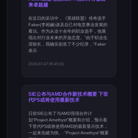
来者超越
在近日的采访中，《英雄联盟》传奇选手
Faker(李相赫)谈及自己对电竞事业发展的
看法。作为从业十余年的职业选手，他展
现出对行业未来的开放态度。“由于职业生
涯较长，我确实创造了不少纪录，”Faker
表示
2026-07-07 05:45:03
SIE公布与AMD合作新技术概要 下世
代PS或将使用最新技术
日前SIE公布了与AMD强强合作计
划“Project Amethyst”概要和介绍，预示着
下世代PS或将使用AMD的最新显示技术，
一起来先睹为快。·“Project Amethyst”概要