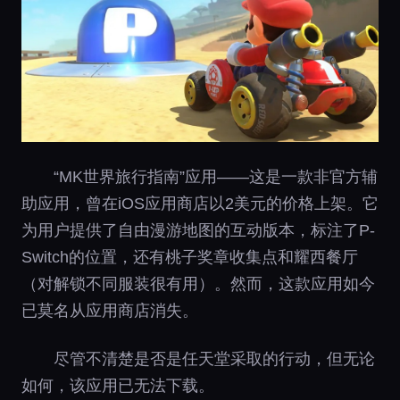
“MK世界旅行指南”应用——这是一款非官方辅
助应用，曾在iOS应用商店以2美元的价格上架。它
为用户提供了自由漫游地图的互动版本，标注了P-
Switch的位置，还有桃子奖章收集点和耀西餐厅
（对解锁不同服装很有用）。然而，这款应用如今
已莫名从应用商店消失。
尽管不清楚是否是任天堂采取的行动，但无论
如何，该应用已无法下载。