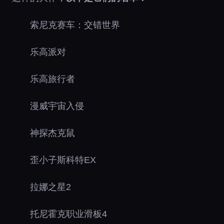
索尼克赛车：交错世界
乐高派对
乐高旅行者
漫威宇宙入侵
神探杰克鼠
歪小子斯科特EX
拉娜之星2
托尼霍克职业滑板4