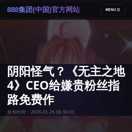
888集团(中国)官方网站
MENU
阴阳怪气？《无主之地
4》CEO给嫌贵粉丝指
路免费作
发布时间：2026-01-26 06:30:03