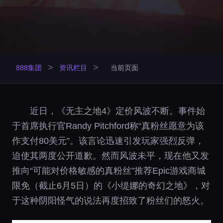
>
>
888集团
资讯栏目
当前页面
近日，《无主之地4》定价风波不断。事件始
于首席执行官Randy Pitchford称“真粉丝愿意为该
作支付80美元”。该言论迅速引发玩家强烈反弹，
迫使其两度公开道歉。然而风波未平，现在他又发
推向“可能对价格敏感的真粉丝”推荐Epic游戏商城
限免（截止6月5日）的《小缇娜的奇幻之地》，对
于这种阴阳怪气的说法再度招致了粉丝们的怒火。