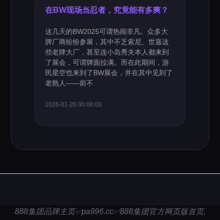
在BW现场当忍者，究竟能有多爽？
这几天的BW2025可谓热闹非凡。众多大
牌厂商纷纷参展，其中不乏索尼、世嘉这
些老牌大厂，甚至连小岛秀夫本人都来到
了展会，可谓牌面拉满。而在此期间，游
民星空也来到了BW展会，并在其中见到了
老熟人——前不
2026-01-26 00:00:03
888集团品牌主页✅pa996.cc✅888集团官方网页版首页,