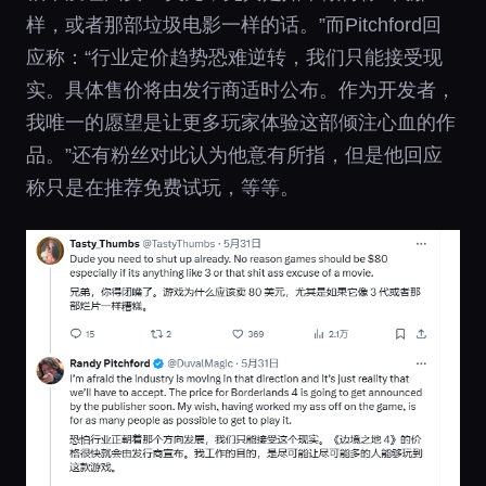
样，或者那部垃圾电影一样的话。”而Pitchford回
应称：“行业定价趋势恐难逆转，我们只能接受现
实。具体售价将由发行商适时公布。作为开发者，
我唯一的愿望是让更多玩家体验这部倾注心血的作
品。”还有粉丝对此认为他意有所指，但是他回应
称只是在推荐免费试玩，等等。