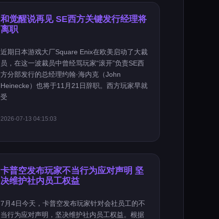
和觉醒说再见 SE西方关键发行经理将
离职
近期日本游戏大厂Square Enix在欧美启动了大裁
员，在这一波裁员中曾经骂玩家“滚开”负责SE西
方分部发行的总经理约翰·海内克（John
Heinecke）也将于11月21日辞职。西方玩家早就
受
2026-07-13 04:15:03
卡普空发布玩家不当行为应对声明 坚
决维护社内员工权益
7月4日今天，卡普空发布玩家针对会社员工的不
当行为应对声明，坚决维护社内员工权益。根据