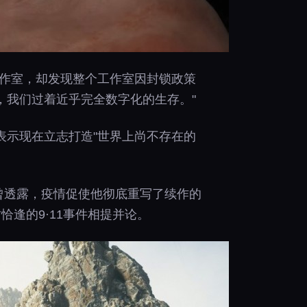
工作室，却发现整个工作室因封锁政策
，我们过着近乎完全数字化的生存。"
表示现在立志打造"世界上尚不存在的
曾透露，疫情促使他彻底重写了续作的
逢的9·11事件相提并论。