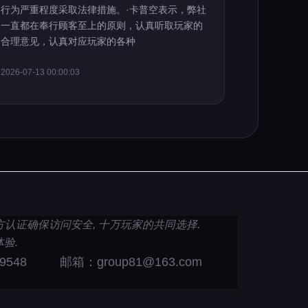
行为严重程度采取法律措施。·卡普空表示，弊社
一直都在奉行顾客至上的原则，认真听取玩家的
合理意见，认真对应玩家的各种
2026-07-13 00:00:03
 官方认证确保访问安全, 十万玩家的共同选择.
验.
9548
邮箱：group81@163.com