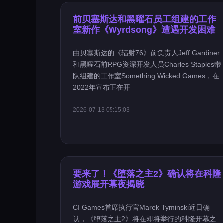
前贝塞斯达和黑曜石员工组建的工作
室新作《Wyrdsong》遭遇开发困难
由贝塞斯达的《辐射76》前负责人Jeff Gardiner
和黑曜石前RPG资深开发人员Charles Staples带
队组建的工作室Something Wicked Games，在
2022年宣布正在开
2026-07-13 05:15:03
要来了！《堕落之主2》确认将在科隆
游戏展开幕夜揭晓
CI Games首席执行官Marek Tyminski近日确
认，《堕落之主2》将在即将举行的科隆开幕之