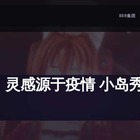
888集团
》灵感源于疫情 小岛