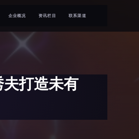
企业概况
资讯栏目
联系渠道
秀夫打造未有