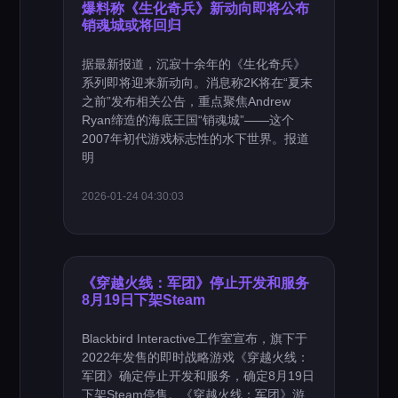
爆料称《生化奇兵》新动向即将公布
销魂城或将回归
据最新报道，沉寂十余年的《生化奇兵》
系列即将迎来新动向。消息称2K将在“夏末
之前”发布相关公告，重点聚焦Andrew
Ryan缔造的海底王国“销魂城”——这个
2007年初代游戏标志性的水下世界。报道
明
2026-01-24 04:30:03
《穿越火线：军团》停止开发和服务
8月19日下架Steam
Blackbird Interactive工作室宣布，旗下于
2022年发售的即时战略游戏《穿越火线：
军团》确定停止开发和服务，确定8月19日
下架Steam停售。《穿越火线：军团》游