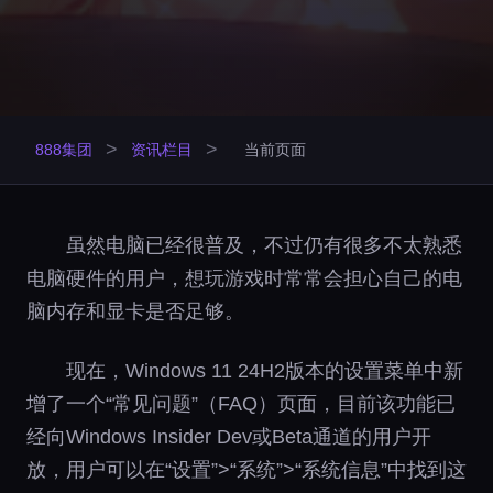
>
>
888集团
资讯栏目
当前页面
虽然电脑已经很普及，不过仍有很多不太熟悉
电脑硬件的用户，想玩游戏时常常会担心自己的电
脑内存和显卡是否足够。
现在，Windows 11 24H2版本的设置菜单中新
增了一个“常见问题”（FAQ）页面，目前该功能已
经向Windows Insider Dev或Beta通道的用户开
放，用户可以在“设置”>“系统”>“系统信息”中找到这