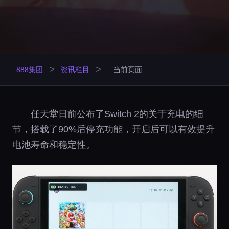
>
>
888集团
资讯栏目
当前页面
任天堂日前公布了Switch 2的关于充电的细
节，搭载了90%后停充功能，开启后可以有效提升
电池寿命和稳定性。