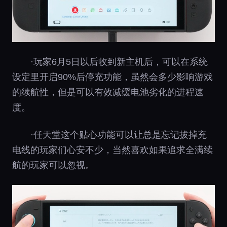
·玩家6月5日以后收到新主机后，可以在系统
设定里开启90%后停充功能，虽然会多少影响游戏
的续航性，但是可以有效减缓电池劣化的进程速
度。
·任天堂这个贴心功能可以让总是忘记拔掉充
电线的玩家们心安不少，当然喜欢如果追求全满续
航的玩家可以忽视。