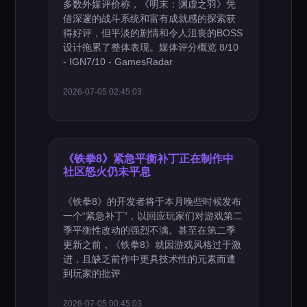
多数外媒评价称，《明末：渊虚之羽》凭
借深邃的战斗系统和富有成就感的探索获
得好评，但平淡的剧情和令人沮丧的BOSS
设计拖累了整体表现。媒体评分概览 8/10
- IGN7/10 - GamesRadar
2026-07-05 02:45:03
《铁拳8》紧急平衡补丁正在制作中
社区怒火仍未平息
《铁拳8》的开发者将于本月晚些时候发布
一个“紧急补丁”，以回应玩家们对游戏第二
季平衡性改动的强烈不满。甚至在第二季
更新之前，《铁拳8》就因游戏风格过于激
进，且缺乏前作中更具技术性的元素而遭
到玩家的批评
2026-07-05 00:45:03