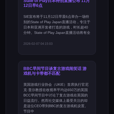
State of Play日本特别直播公布 11月
12日早6点
SIE宣布将于11月12日早晨6点举办一场特
别的State of Play Japan直播活动，专注于
日本和亚洲开发者打造的游戏，时长超40
分钟。State of Play Japan直播活动将有全
2026-02-07 04:15:03
BBC早间节目谈复古游戏闹笑话 游
戏机与卡带都不匹配
英国游戏行业协会（UKIE）首席执行官尼
克·普尔教授在收视率平均达650万的英国
BCC早间节目中讨论了复古游戏在英国的
日益流行。然而社交媒体上最受关注的却
是这位CEO带到BBC的复古游戏机设置。
节目中