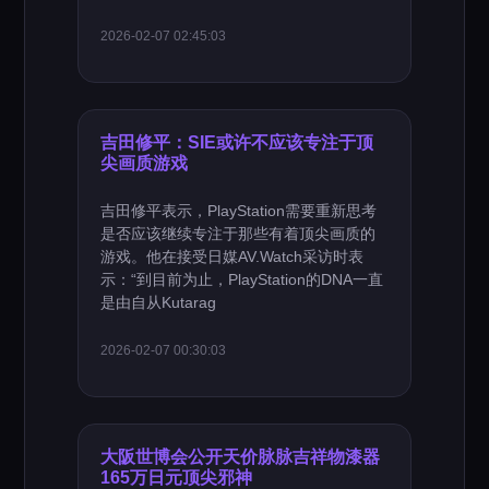
2026-02-07 02:45:03
吉田修平：SIE或许不应该专注于顶
尖画质游戏
吉田修平表示，PlayStation需要重新思考
是否应该继续专注于那些有着顶尖画质的
游戏。他在接受日媒AV.Watch采访时表
示：“到目前为止，PlayStation的DNA一直
是由自从Kutarag
2026-02-07 00:30:03
大阪世博会公开天价脉脉吉祥物漆器
165万日元顶尖邪神