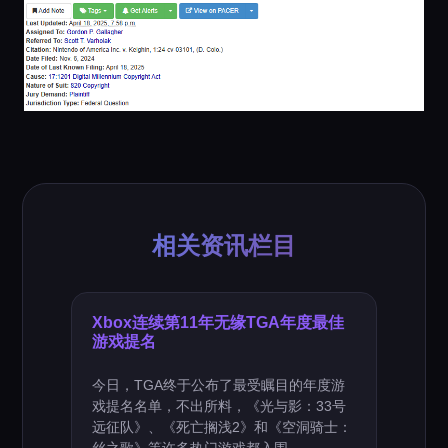
相关资讯栏目
Xbox连续第11年无缘TGA年度最佳
游戏提名
今日，TGA终于公布了最受瞩目的年度游
戏提名名单，不出所料，《光与影：33号
远征队》、《死亡搁浅2》和《空洞骑士：