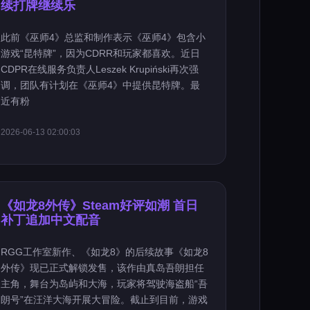
续打牌继续乐
此前《巫师4》总监和制作表示《巫师4》包含小
游戏“昆特牌”，因为CDRR和玩家都喜欢。近日
CDPR在线服务负责人Leszek Krupiński再次强
调，团队有计划在《巫师4》中提供昆特牌。最
近有粉
2026-06-13 02:00:03
《如龙8外传》Steam好评如潮 首日
补丁追加中文配音
RGG工作室新作、《如龙8》的后续故事《如龙8
外传》现已正式解锁发售，该作由真岛吾朗担任
主角，舞台为岛屿和大海，玩家将驾驶海盗船“吾
朗号”在汪洋大海开展大冒险。截止到目前，游戏