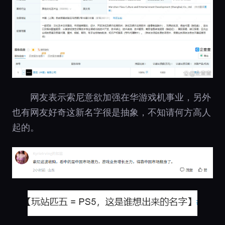
网友表示索尼意欲加强在华游戏机事业，另外
也有网友好奇这新名字很是抽象，不知请何方高人
起的。