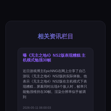
相关资讯栏目
曝《无主之地4》NS2版表现糟糕 主
机模式勉强30帧
近日游戏博主EpicNNG在网上分享了自己
游玩《无主之地4》NS2版的实际体验。他
表示《无主之地4》NS2版在主机模式下表
现糟糕，屏幕同时出现4个敌人时，帧率只
能勉强维持在30帧。渲染分辨率似乎被调
到
2026-05-11 06:00:03