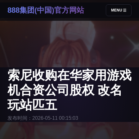
888集团(中国)官方网站
MENU
索尼收购在华家用游戏
机合资公司股权 改名
玩站匹五
发布时间：2026-05-11 00:15:03