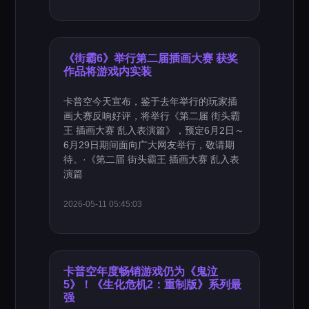
《街霸6》举行第二届插画大赛 获奖
作品将游戏内实装
卡普空今天宣布，鉴于去年举行的玩家插
画大赛反响好评，将举行《第二届 街头霸
王 插画大赛 乱入表演篇》，预定6月2日～
6月29日期间面向广大网友举行，敬请期
待。·《第二届 街头霸王 插画大赛 乱入表
演篇
2026-05-11 05:45:03
卡普空年度畅销游戏仍为《鬼泣
5》！《生化危机2：重制版》系列最
强