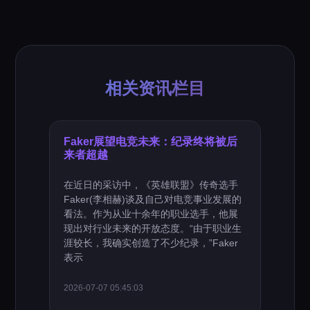
相关资讯栏目
Faker展望电竞未来：纪录终将被后
来者超越
在近日的采访中，《英雄联盟》传奇选手
Faker(李相赫)谈及自己对电竞事业发展的
看法。作为从业十余年的职业选手，他展
现出对行业未来的开放态度。“由于职业生
涯较长，我确实创造了不少纪录，”Faker
表示
2026-07-07 05:45:03