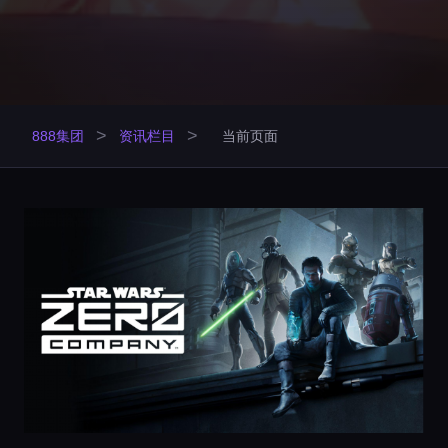
>
>
888集团
资讯栏目
当前页面