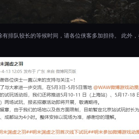
除有排队较长的等候时间，请各位侠客多加担待。 此外