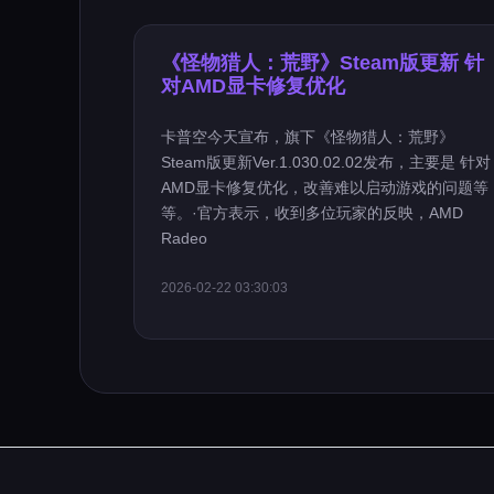
《怪物猎人：荒野》Steam版更新 针
对AMD显卡修复优化
卡普空今天宣布，旗下《怪物猎人：荒野》
Steam版更新Ver.1.030.02.02发布，主要是 针对
AMD显卡修复优化，改善难以启动游戏的问题等
等。·官方表示，收到多位玩家的反映，AMD
Radeo
2026-02-22 03:30:03