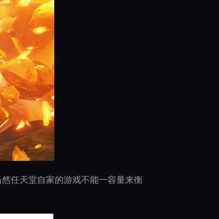
B，当然任天堂自家的游戏不能一容量来衡