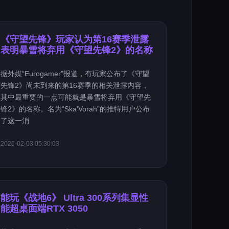
《守望先锋》玩家认为第16赛季泄露
表明暴雪将弃用《守望先锋2》的名称
据外媒“Eurogamer”报道，有玩家公布了《守望
先锋2》尚未到来的第16赛季的相关泄露内容，
其中最重要的一点可能就是暴雪将弃用《守望先
锋2》的名称。名为“Ska'Vorah”的推特用户公布
了这一消
2026-02-03 05:30:03
能玩《战地6》 Ultra 300系列集显性
能超桌面端RTX 3050