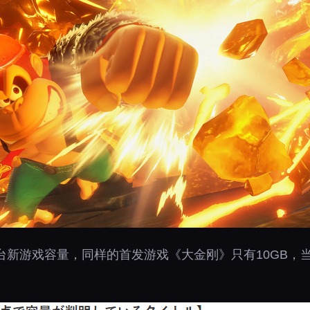
 2平台新游戏容量，同样的首发游戏《大金刚》只有10G