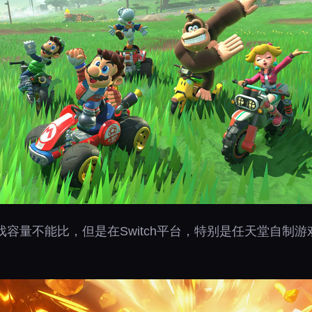
戏容量不能比，但是在Switch平台，特别是任天堂自制