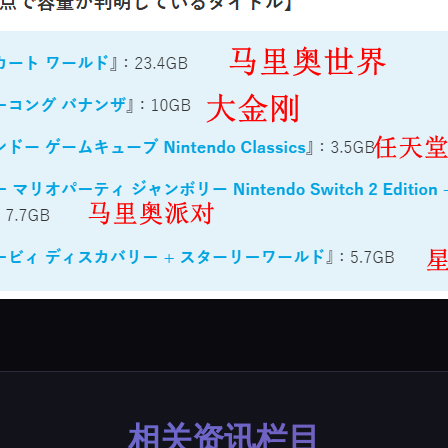
相关资讯栏目