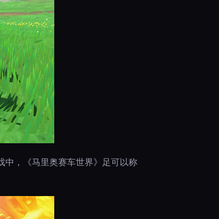
游戏中，《马里奥赛车世界》足可以称