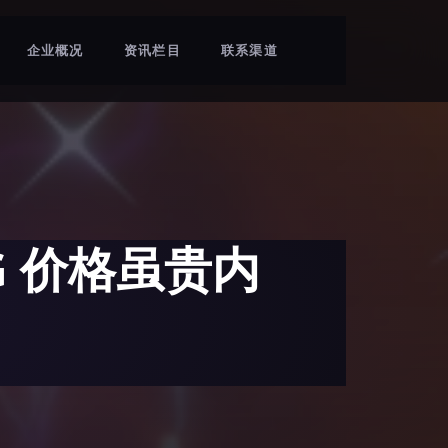
企业概况
资讯栏目
联系渠道
G 价格虽贵内