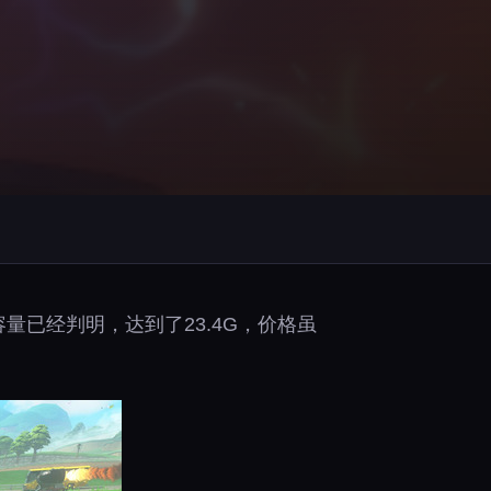
量已经判明，达到了23.4G，价格虽