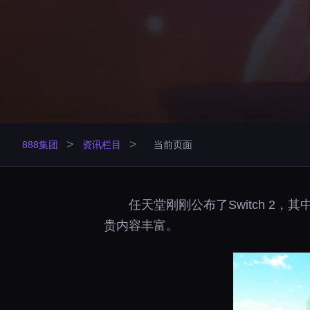
>
>
888集团
资讯栏目
当前页面
任天堂刚刚公布了Switch 2
贵内容丰富。