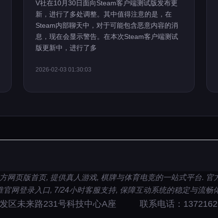
V社在10月30日面向Steam客户端测试版发布更
新，进行了多处调整。其中值得注意的是，在
Steam内部聊天中，对于可能包含恶意内容的消
息，现在会显示警告。在本次Steam客户端测试
版更新中，进行了多
2026-02-03 01:30:03
集团官方网页版首页, 提供真人游戏, 棋牌与体育电竞的一站式平台.
准官网登录入口, 7/24小时客服支持, 保障互动系统的稳定与流畅体
发区未来路231号科技中心A座
联系电话：1372162