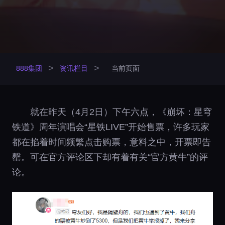
>
>
888集团
资讯栏目
当前页面
就在昨天（4月2日）下午六点，《崩坏：星穹
铁道》周年演唱会“星铁LIVE”开始售票，许多玩家
都在掐着时间频繁点击购票，意料之中，开票即告
罄。可在官方评论区下却有着有关“官方黄牛”的评
论。