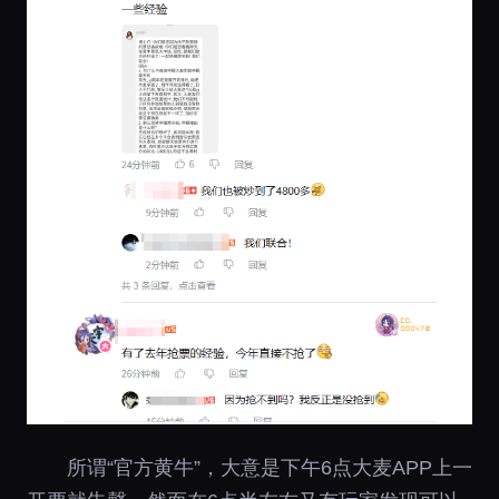
所谓“官方黄牛”，大意是下午6点大麦APP上一