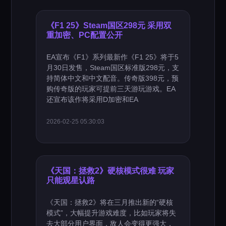
《F1 25》Steam国区298元 采用双
重加密、PC配置公开
EA宣布《F1》系列最新作《F1 25》将于5
月30日发售，Steam国区标准版298元，支
持简体中文和中文配音。传奇版398元，预
购传奇版的玩家可提前三天游玩游戏。EA
还宣布该作将采用D加密和EA
2026-02-25 05:30:03
《天国：拯救2》硬核模式很难 玩家
只能观星认路
《天国：拯救2》将在三月推出新的“硬核
模式”，大幅提升游戏难度，比如玩家将失
去大部分用户界面，敌人会变得更强大，