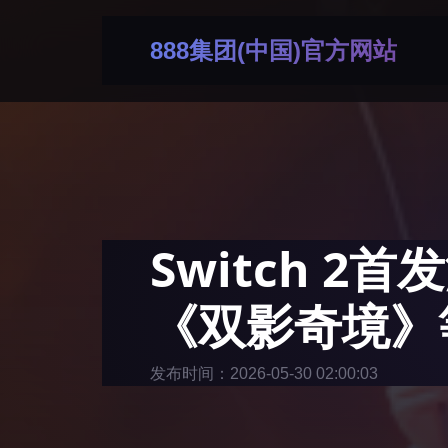
888集团(中国)官方网站
Switch 
《双影奇境》
发布时间：2026-05-30 02:00:03