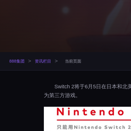
>
>
888集团
资讯栏目
当前页面
Switch 2将于6月5日在日本
为第三方游戏。