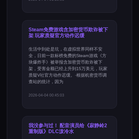
Steam免费游戏含加密货币欺诈被下
架 玩家质疑官方动作迟缓
生活中到处是坑，在虚拟世界同样不安
全，日前一款标榜免费的Steam游戏《方
块爆炸手》被举报含加密货币欺诈被下
架，受害金额已经上升到15万美元，玩家
质疑V社官方动作迟缓。·根据机密货币调
查站的统计，因为
2026-04-04 00:45:03
我没参与过！ 配音演员给《寂静岭2
重制版》DLC泼冷水