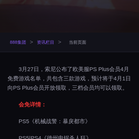
>
>
888集团
资讯栏目
当前页面
3月27日，索尼公布了欧美服PS Plus会员4月
免费游戏名单，共包含三款游戏，预计将于4月1日
向PS Plus会员开放领取，三档会员均可以领取。
会免详情：
PS5《机械战警：暴戾都市》
PS5|PS4《德州电锯杀人狂》