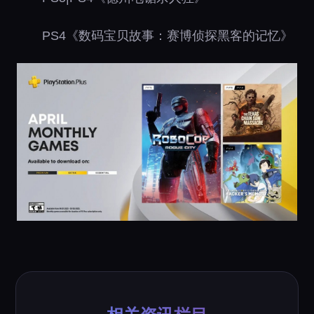
PS4《数码宝贝故事：赛博侦探黑客的记忆》