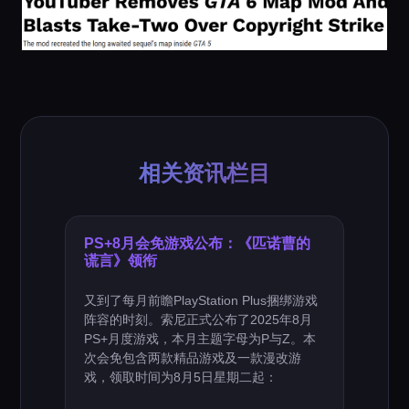
相关资讯栏目
PS+8月会免游戏公布：《匹诺曹的
谎言》领衔
又到了每月前瞻PlayStation Plus捆绑游戏
阵容的时刻。索尼正式公布了2025年8月
PS+月度游戏，本月主题字母为P与Z。本
次会免包含两款精品游戏及一款漫改游
戏，领取时间为8月5日星期二起：