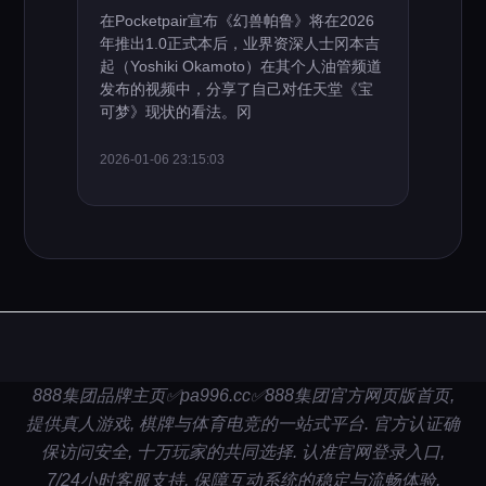
在Pocketpair宣布《幻兽帕鲁》将在2026
年推出1.0正式本后，业界资深人士冈本吉
起（Yoshiki Okamoto）在其个人油管频道
发布的视频中，分享了自己对任天堂《宝
可梦》现状的看法。冈
2026-01-06 23:15:03
888集团品牌主页✅pa996.cc✅888集团官方网页版首页,
提供真人游戏, 棋牌与体育电竞的一站式平台. 官方认证确
保访问安全, 十万玩家的共同选择. 认准官网登录入口,
7/24小时客服支持, 保障互动系统的稳定与流畅体验.