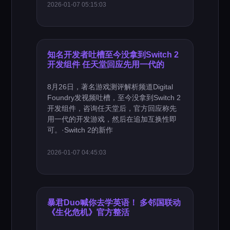
2026-01-07 05:15:03
知名开发者吐槽至今没拿到Switch 2
开发组件 任天堂回应先用一代的
8月26日，著名游戏测评解析频道Digital
Foundry发视频吐槽，至今没拿到Switch 2
开发组件，咨询任天堂后，官方回应称先
用一代的开发游戏，然后在追加互换性即
可。·Switch 2的新作
2026-01-07 04:45:03
暴君Duo喊你去学英语！ 多邻国联动
《生化危机》官方整活