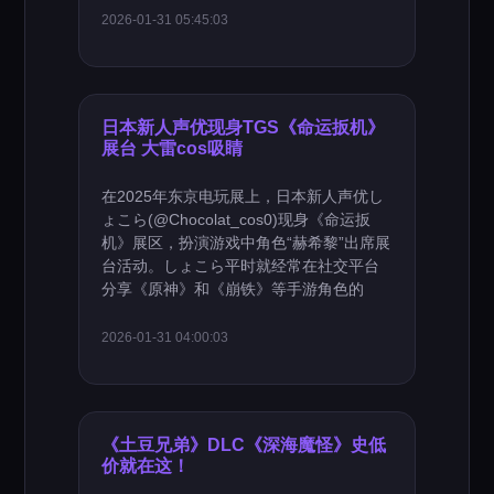
2026-01-31 05:45:03
日本新人声优现身TGS《命运扳机》
展台 大雷cos吸睛
在2025年东京电玩展上，日本新人声优し
ょこら(@Chocolat_cos0)现身《命运扳
机》展区，扮演游戏中角色“赫希黎”出席展
台活动。しょこら平时就经常在社交平台
分享《原神》和《崩铁》等手游角色的
2026-01-31 04:00:03
《土豆兄弟》DLC《深海魔怪》史低
价就在这！